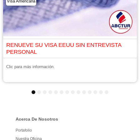
Visa Americana
RENUEVE SU VISA EEUU SIN ENTREVISTA
PERSONAL
Clic para más información.
1
2
3
4
5
6
7
8
9
10
11
12
13
14
Acerca De Nosotros
Portafolio
Nuestra Oficina