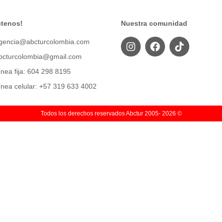
tenos!
Nuestra comunidad
gencia@abcturcolombia.com
bcturcolombia@gmail.com
ínea fija: 604 298 8195
ínea celular: +57 319 633 4002
Todos los derechos reservados Abctur 2005‑ 2026 ©