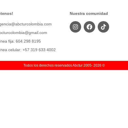
tenos!
Nuestra comunidad
gencia@abcturcolombia.com
bcturcolombia@gmail.com
ínea fija: 604 298 8195
ínea celular: +57 319 633 4002
Todos los derechos reservados Abctur 2005‑ 2026 ©